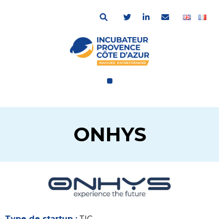
ONHYS
Type de startup :
TIC