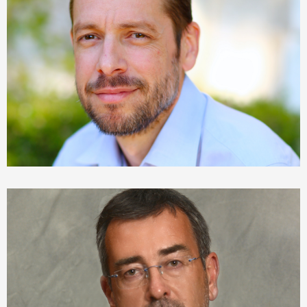
Xavier Fernandez
Vice-Président
Vice-Président Innovation et Valorisation de la
Recherche d’Université Côte d’Azur, Professeur
des Universités
Pascal Flamand
Secrétaire général de l’incubateur