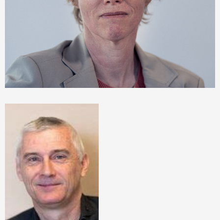
Présidente de l’incubateur
Directrice du centre de recherche Inria
d'Université Côte d'Azur
Didier
Goguenheim
Trésorier de
l'incubateur
Directeur général
de TVT Innovation