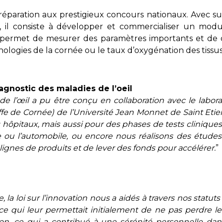
éparation aux prestigieux concours nationaux. Avec succ
é, il consiste à développer et commercialiser un mod
tic permet de mesurer des paramètres importants et de
thologies de la cornée ou le taux d’oxygénation des tissus
gnostic des maladies de l’oeil
de l’œil a pu être conçu en collaboration avec le labor
effe de Cornée) de l’Université Jean Monnet de Saint Etie
les hôpitaux, mais aussi pour des phases de tests cliniqu
 ou l’automobile, ou encore nous réalisons des études 
lignes de produits et de lever des fonds pour accélérer.
”
, la loi sur l’innovation nous a aidés à travers nos statut
 qui leur permettait initialement de ne pas perdre leu
tion, ce qui a contribué à une sérénité personnelle 