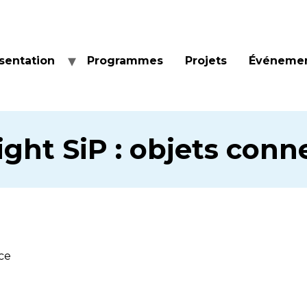
sentation
Programmes
Projets
Événeme
ght SiP : objets conne
ce